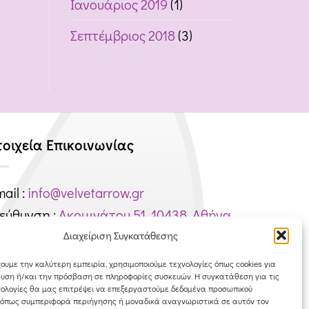
Ιανουάριος 2019
(1)
Σεπτέμβριος 2018
(3)
τοιχεία Επικοινωνίας
ail :
info@velvetarrow.gr
ιεύθυνση :
Ακομινάτου 51, 10438, Αθήνα
ηλέφωνο : 6944750451
Διαχείριση Συγκατάθεσης
ριθμός Γ.Ε.ΜΗ: 145188801000
ουμε την καλύτερη εμπειρία, χρησιμοποιούμε τεχνολογίες όπως cookies για
υση ή/και την πρόσβαση σε πληροφορίες συσκευών. Η συγκατάθεση για τις
νολογίες θα μας επιτρέψει να επεξεργαστούμε δεδομένα προσωπικού
όπως συμπεριφορά περιήγησης ή μοναδικά αναγνωριστικά σε αυτόν τον