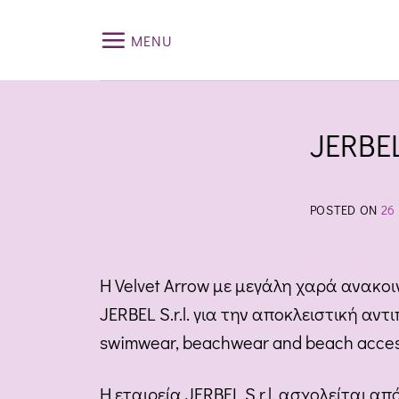
Skip
to
MENU
content
JERBEL
POSTED ON
26
Η Velvet Arrow με μεγάλη χαρά ανακοι
JERBEL S.r.l. για την αποκλειστική 
swimwear, beachwear and beach access
Η εταιρεία JERBEL S.r.l. ασχολείται α