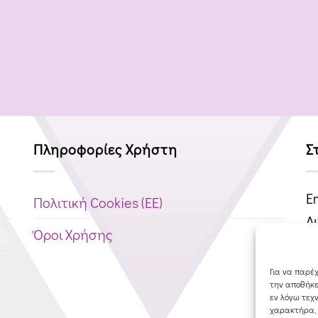
Πληροφορίες Χρήστη
Σ
Em
Πολιτική Cookies (ΕΕ)
Δ
Όροι Χρήσης
Τ
Α
Για να παρέχ
την αποθήκε
εν λόγω τεχ
χαρακτήρα, 