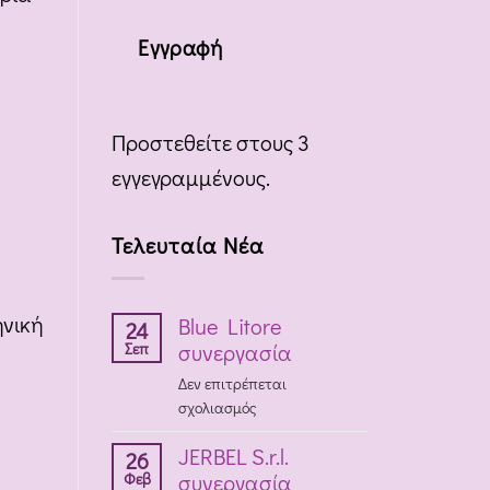
Εγγραφή
Προστεθείτε στους 3
εγγεγραμμένους.
Τελευταία Νέα
ηνική
Blue Litore
24
Σεπ
συνεργασία
Δεν επιτρέπεται
στο
σχολιασμός
Blue
JERBEL S.r.l.
Litore
26
Φεβ
συνεργασία
συνεργασία