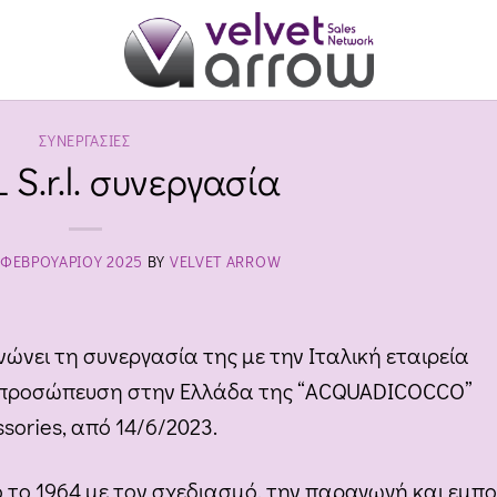
ΣΥΝΕΡΓΑΣΊΕΣ
 S.r.l. συνεργασία
 ΦΕΒΡΟΥΑΡΊΟΥ 2025
BY
VELVET ARROW
νώνει τη συνεργασία της με την Ιταλική εταιρεία
αντιπροσώπευση στην Ελλάδα της “ACQUADICOCCO”
ories, από 14/6/2023.
πό το 1964 με τον σχεδιασμό, την παραγωγή και εμπ