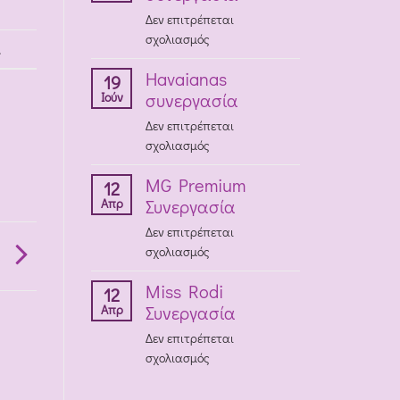
Δεν επιτρέπεται
στο
σχολιασμός
.
JERBEL
Havaianas
S.r.l.
19
Ιούν
συνεργασία
συνεργασία
Δεν επιτρέπεται
στο
σχολιασμός
Havaianas
MG Premium
συνεργασία
12
Απρ
Συνεργασία
Δεν επιτρέπεται
α
στο
σχολιασμός
MG
Miss Rodi
Premium
12
Απρ
Συνεργασία
Συνεργασία
Δεν επιτρέπεται
στο
σχολιασμός
Miss
Rodi