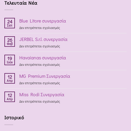
Τελευταία Νέα
Blue Litore συνεργασία
24
Σεπ
στο
Δεν επιτρέπεται σχολιασμός
Blue
Litore
JERBEL S.r.l. συνεργασία
26
συνεργασία
Φεβ
στο
Δεν επιτρέπεται σχολιασμός
JERBEL
S.r.l.
Havaianas συνεργασία
19
συνεργασία
Ιούν
στο
Δεν επιτρέπεται σχολιασμός
Havaianas
συνεργασία
MG Premium Συνεργασία
12
Απρ
στο
Δεν επιτρέπεται σχολιασμός
MG
Premium
Miss Rodi Συνεργασία
12
Συνεργασία
Απρ
στο
Δεν επιτρέπεται σχολιασμός
Miss
Rodi
Συνεργασία
Ιστορικό